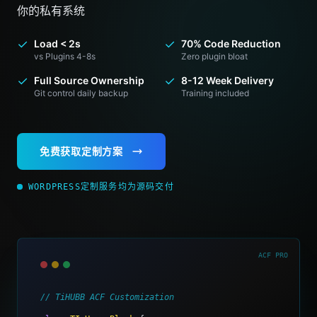
你的私有系统
✓
✓
Load < 2s
70% Code Reduction
vs Plugins 4-8s
Zero plugin bloat
✓
✓
Full Source Ownership
8-12 Week Delivery
Git control daily backup
Training included
免费获取定制方案
WORDPRESS定制服务均为源码交付
ACF PRO
// TiHUBB ACF Customization