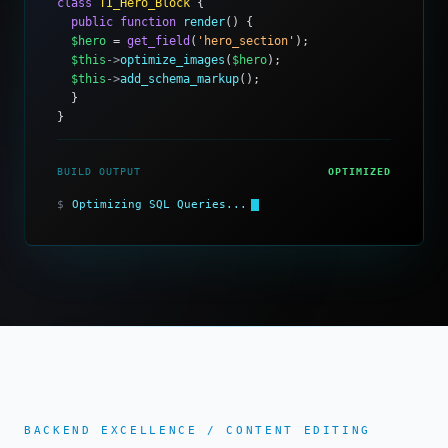
class
TI_Hero_Block
{
public function
render
() {
$hero
=
get_field
(
'hero_section'
);
$this
->
optimize_images
(
$hero
);
$this
->
add_schema_markup
();
}
}
BUILD OUTPUT
OPTIMIZED
$
Rendering Clean Component...
BACKEND EXCELLENCE / CONTENT EDITING