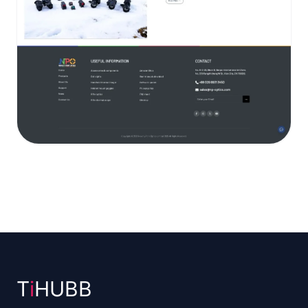
T
i
HUBB