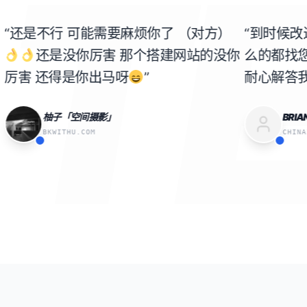
T
行 可能需要麻烦你了 （对方）
“到时候改进什么的
是没你厉害 那个搭建网站的没你
么的都找您
跟您
得是你出马呀
”
耐心解答我的问题”
子「空间摄影」
BRIAN「工程建材
WITHU.COM
CHINAZENOVASTONE