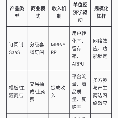
单位经
产品类
商业模
收入机
规模化
济学驱
型
式
制
杠杆
动
用户转
化率、
网络效
订阅制
分级套
MRR/A
留存
应、功
SaaS
餐订阅
RR
率、
能锁定
ARPU
平台流
多方参
交易抽
量、商
模板/主
提成收
与产生
成/上架
品质
题商店
入
两边网
费
量、复
络效应
购率