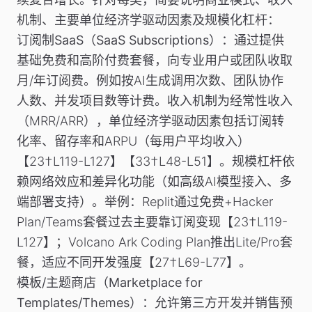
机制、主要单位经济学驱动因素及规模化杠杆：
订阅制SaaS（SaaS Subscriptions）
：通过提供
基础免费和高阶付费套餐，向专业用户或团队收取
月/年订阅费。例如按AI生成调用次数、团队协作
人数、并发项目数等计费。收入机制为经常性收入
（MRR/ARR），单位经济学驱动因素包括订阅转
化率、留存率和ARPU（每用户平均收入）
【23†L119-L127】【33†L48-L51】。规模杠杆依
赖网络效应和差异化功能（如高级AI模型接入、多
端部署支持）。
举例
：Replit通过免费+Hacker
Plan/Teams套餐过去主要靠订阅变现【23†L119-
L127】；Volcano Ark Coding Plan推出Lite/Pro套
餐，适应不同开发强度【27†L69-L77】。
模板/主题商店（Marketplace for
Templates/Themes）
：允许第三方开发并销售预