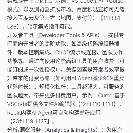
集成提升平台粘性。
示例
：VS Code生态（Cursor
模式）以及浏览器扩展市场。百度秒哒宣称可无缝
接入百度云及第三方（地图、支付等）【11†L81-
L88】，暗示集成插件可能。
开发者工具（Developer Tools & APIs）
：提供专
门面向开发者的高阶功能，如高级代码编辑器插
件、版本控制集成、CI/CD流水线连接、团队协作
功能等。通过向使用这些高级工具的用户收费（可
能订阅或一次性授权）。关键因素是开发者效率提
升带来的付费意愿（如利用AI Agent减少90%重复
代码时长）。规模化杠杆：工具越强大，可服务的
团队越大，带来更多付费用户。
示例
：Cursor基于
VSCode提供多文件AI编辑器【12†L110-L118】；
Replit内建AI Agent可自动构建部署应用
【23†L119-L127】。
分析/洞察服务（Analytics & Insights）
：为用户