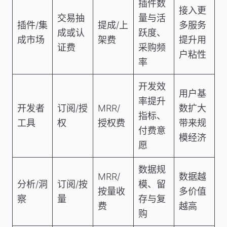
插件数
接入更
交易抽
量与活
插件/集
提成/上
多服务
成或认
跃度、
成市场
架费
提升用
证费
采购频
户粘性
率
开发效
用户基
率提升
开发者
订阅/授
MRR/
数扩大
指标、
工具
权
授权费
带来规
付费意
模经济
愿
数据规
MRR/
数据越
分析/洞
订阅/按
模、留
按量收
多价值
察
量
存与复
费
越高
购