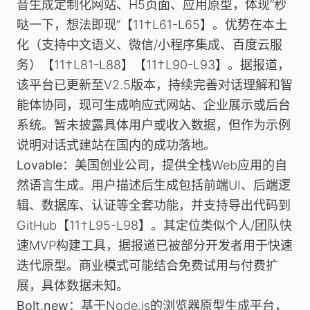
音生成定制化网站、H5页面、应用原型，体现“秒
哒一下，想法即现”【11†L61-L65】。优势在本土
化（支持中文语义、微信/小程序集成、百度云服
务）【11†L81-L88】【11†L90-L93】。据报道，
该平台已更新至V2.5版本，持续完善对话理解和智
能体协同，现可生成响应式网站、企业展示或后台
系统。暂未披露具体用户或收入数据，但作为示例
说明对话式建站在国内的成功落地。
Lovable
：美国创业公司，提供全栈Web应用的自
然语言生成。用户描述后生成包括前端UI、后端逻
辑、数据库、认证等全套功能，并支持导出代码到
GitHub【11†L95-L98】。其定位类似个人/团队快
速MVP构建工具，据报道已被部分开发者用于快速
迭代原型。商业模式可能结合免费试用与付费扩
展，具体数据未知。
Bolt.new
：基于Node.js的浏览器原型生成平台，