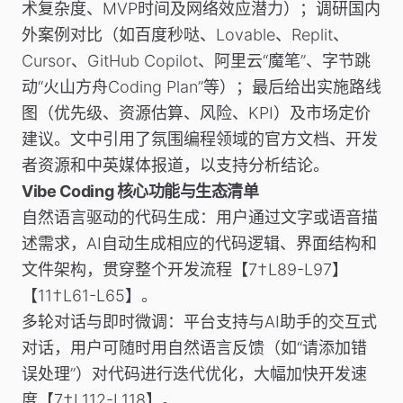
术复杂度、MVP时间及网络效应潜力）；调研国内
外案例对比（如百度秒哒、Lovable、Replit、
Cursor、GitHub Copilot、阿里云“魔笔”、字节跳
动“火山方舟Coding Plan”等）；最后给出实施路线
图（优先级、资源估算、风险、KPI）及市场定价
建议。文中引用了氛围编程领域的官方文档、开发
者资源和中英媒体报道，以支持分析结论。
Vibe Coding 核心功能与生态清单
自然语言驱动的代码生成
：用户通过文字或语音描
述需求，AI自动生成相应的代码逻辑、界面结构和
文件架构，贯穿整个开发流程【7†L89-L97】
【11†L61-L65】。
多轮对话与即时微调
：平台支持与AI助手的交互式
对话，用户可随时用自然语言反馈（如“请添加错
误处理”）对代码进行迭代优化，大幅加快开发速
度【7†L112-L118】。