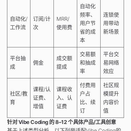
自动化
频率、
连锁使
自动化/
订阅/计
MRR/
用户节
用带动
工作流
次
使用费
省的成
新场景
本
交易额
平台交
平台抽
成交额
佣金
和抽成
易网络
成
提成
率
效应
付费用
社区规
课程/认
课程收
社区/教
户占
模提升
证费、
入、认
育
比、续
内容价
增值
证费
订
值
针对 Vibe Coding 的 8–12 个具体产品/工具创意
基于上述类型分析，以下列举适配Vibe Coding的