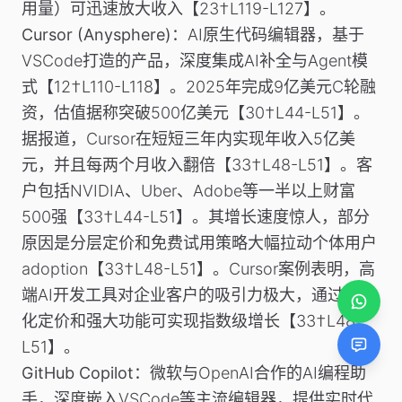
用量）可迅速放大收入【23†L119-L127】。
Cursor (Anysphere)
：AI原生代码编辑器，基于
VSCode打造的产品，深度集成AI补全与Agent模
式【12†L110-L118】。2025年完成9亿美元C轮融
资，估值据称突破500亿美元【30†L44-L51】。
据报道，Cursor在短短三年内实现年收入5亿美
元，并且每两个月收入翻倍【33†L48-L51】。客
户包括NVIDIA、Uber、Adobe等一半以上财富
500强【33†L44-L51】。其增长速度惊人，部分
原因是分层定价和免费试用策略大幅拉动个体用户
adoption【33†L48-L51】。Cursor案例表明，高
端AI开发工具对企业客户的吸引力极大，通过层次
化定价和强大功能可实现指数级增长【33†L48-
L51】。
GitHub Copilot
：微软与OpenAI合作的AI编程助
手，深度嵌入VSCode等主流编辑器，提供实时代