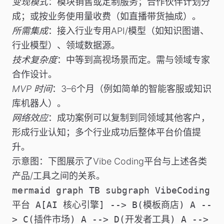
变现模式
：模块销售或定制服务；合作伙伴计划分
成；或按业务使用量收费（如直播带货抽成）。
所需集成
：接入行业专用API/模型（如知识图谱、
行业模型）、领域数据源。
技术复杂度
：中等到高视场景而定。需与领域专家
合作设计。
MVP 时间
：3–6个月（例如简单的智能客服或知识
库机器人）。
网络效应
：成功案例可以复制到同领域其他客户，
形成行业认知；多个行业成功后整体平台价值提
升。
示意图
：下图展示了Vibe Coding平台与上述各类
产品/工具之间的关系。
mermaid graph TB subgraph VibeCoding
平台 A[AI 核心引擎] --> B(模板商店) A --
> C(插件市场) A --> D(开发者工具) A -->