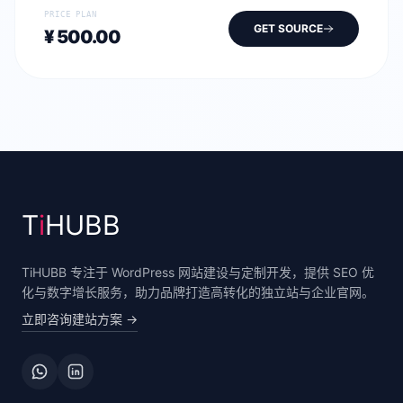
定义组件、PHP 核心逻辑及数字品牌 IP 模板，为开发者
PRICE PLAN
提供开箱即用的工业级方案。
GET SOURCE
¥ 500.00
T
i
HUBB
TiHUBB 专注于 WordPress 网站建设与定制开发，提供 SEO 优
化与数字增长服务，助力品牌打造高转化的独立站与企业官网。
立即咨询建站方案
→