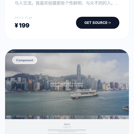
与人交流。我喜欢拍摄那些个性鲜明、与众不同的人。
在线预览& […]经过内部项目验证的高端 WordPress 自
定义组件、PHP 核心逻辑及数字品牌 IP 模板，为开发者
PRICE PLAN
提供开箱即用的工业级方案。
GET SOURCE
¥ 199
Component