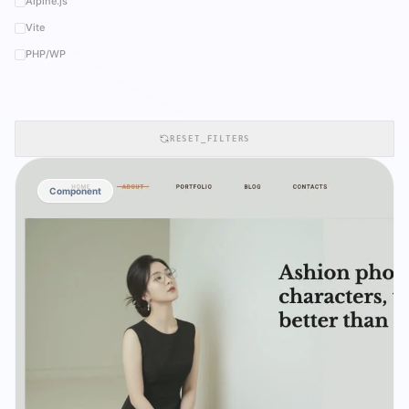
Alpine.js
Vite
PHP/WP
RESET_FILTERS
Component