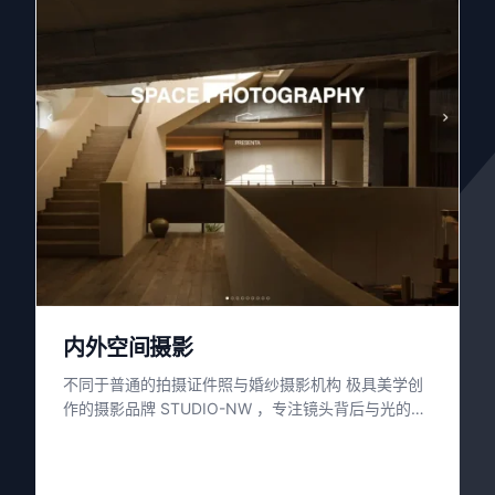
内外空间摄影
不同于普通的拍摄证件照与婚纱摄影机构 极具美学创
作的摄影品牌 STUDIO-NW ，专注镜头背后与光的邂
逅。
View Case Study