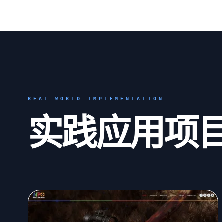
REAL-WORLD IMPLEMENTATION
实践应用项