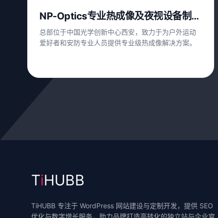
NP-Optics专业热成像及夜视设备制造
商
总部位于中国光学创新中心西安，致力于为户外运动
爱好者和安防专业人员提供专业级热成像解决方案。
View Case Study
T
i
HUBB
TiHUBB 专注于 WordPress 网站建设与定制开发，提供 SEO
优化与数字增长服务，助力品牌打造高转化的独立站与企业官