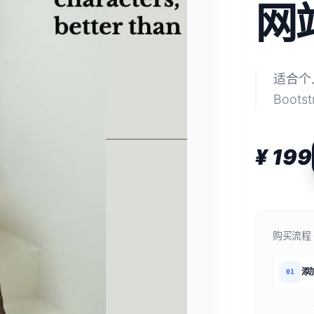
网
适合个
Boot
¥ 199
购买流程
添
01